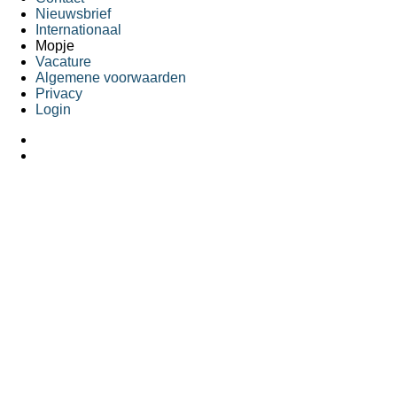
Nieuwsbrief
Internationaal
Mopje
Vacature
Algemene voorwaarden
Privacy
Login
Aanbod online op 15/12/2025 om 12u - inschrijvingen gaan op
HOERA! Het vakantieaanbod van Koning Kevin komt online op 15/12/
De inschrijvingen zullen opengaan op zaterdag 10/01/2026 om 12u.
×
Ontvang een maandelijks update uit Koning Kevin-land
Ongeveer één keer per maand delen we het reilen en zeilen van Konin
Dit gebeurt in de vorm van een nieuwsbrief.
Omdat niet iedereen geïnteresseerd is in hetzelfde, proberen we deze
Wij maken er twee, jij
kiest zelf welke je ontvangt
.