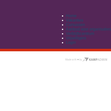
Home
Vakanties
Cursussen
Aanbod voor organisaties
Verblijfscentrum
Vrijwilligers
Login