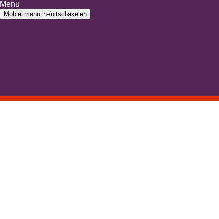
Ga naar inhoud
Menu
Ga naar hoofdmenu
Mobiel menu in-/uitschakelen
Home
›
login