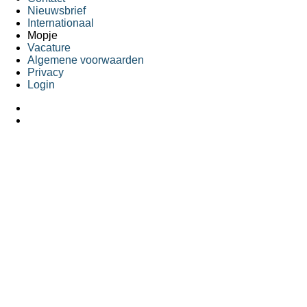
Nieuwsbrief
Internationaal
Mopje
Vacature
Algemene voorwaarden
Privacy
Login
Aanbod online op 15/12/2025 om 12u - inschrijvingen gaan op
HOERA! Het vakantieaanbod van Koning Kevin komt online op 15/12/
De inschrijvingen zullen opengaan op zaterdag 10/01/2026 om 12u.
×
Ontvang een maandelijks update uit Koning Kevin-land
Ongeveer één keer per maand delen we het reilen en zeilen van Konin
Dit gebeurt in de vorm van een nieuwsbrief.
Omdat niet iedereen geïnteresseerd is in hetzelfde, proberen we deze
Wij maken er twee, jij
kiest zelf welke je ontvangt
.