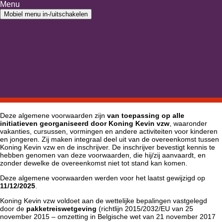
Ga naar inhoud
Menu
Ga naar hoofdmenu
Mobiel menu in-/uitschakelen
Home
›
Algemene voorwaarden
Algemene voorwaarden
1. Toepassingsgebied
Deze algemene voorwaarden zijn
van toepassing op alle
initiatieven georganiseerd door Koning Kevin vzw
, waaronder
vakanties, cursussen, vormingen en andere activiteiten voor kinderen
en jongeren. Zij maken integraal deel uit van de overeenkomst tussen
Koning Kevin vzw en de inschrijver. De inschrijver bevestigt kennis te
hebben genomen van deze voorwaarden, die hij/zij aanvaardt, en
zonder dewelke de overeenkomst niet tot stand kan komen.
Deze algemene voorwaarden werden voor het laatst gewijzigd op
11/12/2025
.
Koning Kevin vzw voldoet aan de wettelijke bepalingen vastgelegd
door de
pakketreiswetgeving
(richtlijn 2015/2032/EU van 25
november 2015 – omzetting in Belgische wet van 21 november 2017