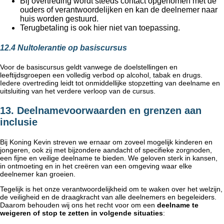
Bij overtreding wordt steeds contact opgenomen met de
ouders of verantwoordelijken en kan de deelnemer naar
huis worden gestuurd.
Terugbetaling is ook hier niet van toepassing.
12.4 Nultolerantie op basiscursus
Voor de basiscursus geldt vanwege de doelstellingen en
leeftijdsgroepen een volledig verbod op alcohol, tabak en drugs.
Iedere overtreding leidt tot onmiddellijke stopzetting van deelname en
uitsluiting van het verdere verloop van de cursus.
13. Deelnamevoorwaarden en grenzen aan
inclusie
Bij Koning Kevin streven we ernaar om zoveel mogelijk kinderen en
jongeren, ook zij met bijzondere aandacht of specifieke zorgnoden,
een fijne en veilige deelname te bieden. We geloven sterk in kansen,
in ontmoeting en in het creëren van een omgeving waar elke
deelnemer kan groeien.
Tegelijk is het onze verantwoordelijkheid om te waken over het welzijn,
de veiligheid en de draagkracht van alle deelnemers en begeleiders.
Daarom behouden wij ons het recht voor om een
deelname te
weigeren of stop te zetten in volgende situaties
: