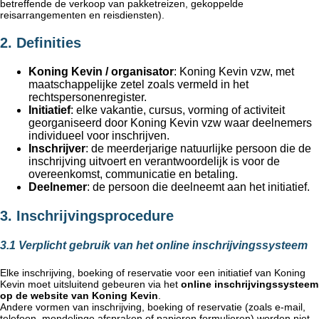
betreffende de verkoop van pakketreizen, gekoppelde
reisarrangementen en reisdiensten).
2. Definities
Koning Kevin / organisator
: Koning Kevin vzw, met
maatschappelijke zetel zoals vermeld in het
rechtspersonenregister.
Initiatief
: elke vakantie, cursus, vorming of activiteit
georganiseerd door Koning Kevin vzw waar deelnemers
individueel voor inschrijven.
Inschrijver
: de meerderjarige natuurlijke persoon die de
inschrijving uitvoert en verantwoordelijk is voor de
overeenkomst, communicatie en betaling.
Deelnemer
: de persoon die deelneemt aan het initiatief.
3. Inschrijvingsprocedure
3.1 Verplicht gebruik van het online inschrijvingssysteem
Elke inschrijving, boeking of reservatie voor een initiatief van Koning
Kevin moet uitsluitend gebeuren via het
online inschrijvingssysteem
op de website van Koning Kevin
.
Andere vormen van inschrijving, boeking of reservatie (zoals e-mail,
telefoon, mondelinge afspraken of papieren formulieren) worden niet