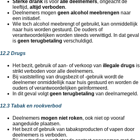
Sterke drank
is voor
alle deelnemers
, ongeacht de
leeftijd,
altijd verboden
.
Deelnemers mogen
geen alcohol meebrengen
naar
een initiatief.
Wie toch alcohol meebrengt of gebruikt, kan onmiddellijk
naar huis worden gestuurd. De ouders of
verantwoordelijken worden steeds verwittigd. In dat geval
is
geen terugbetaling
verschuldigd.
12.2 Drugs
Het bezit, gebruik of aan- of verkoop van
illegale drugs
is
strikt verboden voor alle deelnemers.
Bij vaststelling van drugsbezit of -gebruik wordt de
deelnemer onmiddellijk naar huis gestuurd en worden de
ouders of verantwoordelijken geïnformeerd.
In dit geval volgt
geen terugbetaling
van deelnamegeld.
12.3 Tabak en rookverbod
Deelnemers
mogen niet roken
, ook niet op vooraf
aangeduide plaatsen.
Het bezit of gebruik van tabaksproducten of vapen door
deelnemers is verboden.