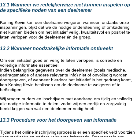
13.1 Wanneer we redelijkerwijze niet kunnen inspelen op
de specifieke noden van een deelnemer
Koning Kevin kan een deelname weigeren wanneer, ondanks onze
inspanningen, blijkt dat we de nodige ondersteuning of omkadering
niet kunnen bieden om het initiatief veilig, kwaliteitsvol en positief te
laten verlopen voor de deelnemer én de groep.
13.2 Wanneer noodzakelijke informatie ontbreekt
Om een initiatief goed en veilig te laten verlopen, is correcte en
volledige informatie essentieel.
Indien belangrijke gegevens over de deelnemer (zoals medische,
gedragsmatige of andere relevante info) niet of onvolledig worden
doorgegeven, of wanneer hierdoor het initiatief in het gedrang komt,
kan Koning Kevin beslissen om de deelname te weigeren of te
beëindigen.
Wij vragen ouders en inschrijvers met aandrang om tijdig en volledig
alle nodige informatie te delen, zodat wij een eerlijk en zorgvuldig
beeld krijgen van wat een deelnemer nodig heeft.
13.3 Procedure voor het doorgeven van informatie
Tijdens het online inschrijvingsproces is er een specifiek veld voorzien
voor medische en andere relevante informatie. Daarnaast is het