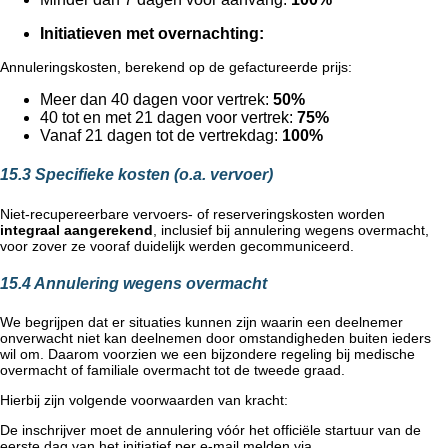
Initiatieven met overnachting:
Annuleringskosten, berekend op de gefactureerde prijs:
Meer dan 40 dagen voor vertrek:
50%
40 tot en met 21 dagen voor vertrek:
75%
Vanaf 21 dagen tot de vertrekdag:
100%
15.3 Specifieke kosten (o.a. vervoer)
Niet-recupereerbare vervoers- of reserveringskosten worden
integraal aangerekend
, inclusief bij annulering wegens overmacht,
voor zover ze vooraf duidelijk werden gecommuniceerd.
15.4 Annulering wegens overmacht
We begrijpen dat er situaties kunnen zijn waarin een deelnemer
onverwacht niet kan deelnemen door omstandigheden buiten ieders
wil om. Daarom voorzien we een bijzondere regeling bij medische
overmacht of familiale overmacht tot de tweede graad.
Hierbij zijn volgende voorwaarden van kracht:
De inschrijver moet de annulering vóór het officiële startuur van de
eerste dag van het initiatief per e-mail melden via