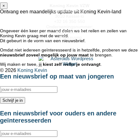
Koning Kevin VZW
×
Kapellekensweg 2
Ontvang een maandelijks update uit Koning Kevin-land
3010 Kessel-lo
+32 16 350 550
Ondernemingsnummer:
Ongeveer één keer per maand delen we het reilen en zeilen van
0418.712.277
Koning Kevin graag met de wereld.
RPR Leuven
Dit gebeurt in de vorm van een nieuwsbrief.
Omdat niet iedereen geïnteresseerd is in hetzelfde, proberen we deze
nieuwsbrief zoveel mogelijk op jouw maat
te brengen.
Wij maken er twee, jij
kiest zelf welke je ontvangt
.
© 2026
Koning Kevin
Een nieuwsbrief op maat van jongeren
↑
Een nieuwsbrief voor ouders en andere
geïnteresseerden