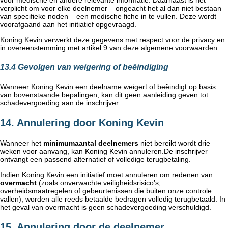
verplicht om voor elke deelnemer – ongeacht het al dan niet bestaan
van specifieke noden – een medische fiche in te vullen. Deze wordt
voorafgaand aan het initiatief opgevraagd.
Koning Kevin verwerkt deze gegevens met respect voor de privacy en
in overeenstemming met artikel 9 van deze algemene voorwaarden.
13.4 Gevolgen van weigering of beëindiging
Wanneer Koning Kevin een deelname weigert of beëindigt op basis
van bovenstaande bepalingen, kan dit geen aanleiding geven tot
schadevergoeding aan de inschrijver.
14. Annulering door Koning Kevin
Wanneer het
minimumaantal deelnemers
niet bereikt wordt drie
weken voor aanvang, kan Koning Kevin annuleren.De inschrijver
ontvangt een passend alternatief of volledige terugbetaling.
Indien Koning Kevin een initiatief moet annuleren om redenen van
overmacht
(zoals onverwachte veiligheidsrisico’s,
overheidsmaatregelen of gebeurtenissen die buiten onze controle
vallen), worden alle reeds betaalde bedragen volledig terugbetaald. In
het geval van overmacht is geen schadevergoeding verschuldigd.
15. Annulering door de deelnemer