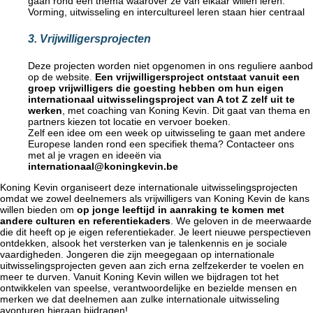
gaan rond een thema waarover ze van elkaar willen leren.
Vorming, uitwisseling en intercultureel leren staan hier centraal
3. Vrijwilligersprojecten
Deze projecten worden niet opgenomen in ons reguliere aanbod
op de website.
Een vrijwilligersproject ontstaat vanuit een
groep vrijwilligers die goesting hebben om hun eigen
internationaal uitwisselingsproject van A tot Z zelf uit te
werken
, met coaching van Koning Kevin. Dit gaat van thema en
partners kiezen tot locatie en vervoer boeken.
Zelf een idee om een week op uitwisseling te gaan met andere
Europese landen rond een specifiek thema? Contacteer ons
met al je vragen en ideeën via
internationaal@koningkevin.be
Koning Kevin organiseert deze internationale uitwisselingsprojecten
omdat we zowel deelnemers als vrijwilligers van Koning Kevin de kans
willen bieden om
op jonge leeftijd in aanraking te komen met
andere culturen en referentiekaders
. We geloven in de meerwaarde
die dit heeft op je eigen referentiekader. Je leert nieuwe perspectieven
ontdekken, alsook het versterken van je talenkennis en je sociale
vaardigheden. Jongeren die zijn meegegaan op internationale
uitwisselingsprojecten geven aan zich erna zelfzekerder te voelen en
meer te durven. Vanuit Koning Kevin willen we bijdragen tot het
ontwikkelen van speelse, verantwoordelijke en bezielde mensen en
merken we dat deelnemen aan zulke internationale uitwisseling
avonturen hieraan bijdragen!