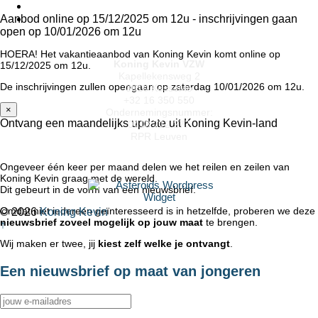
Aanbod online op 15/12/2025 om 12u - inschrijvingen gaan
open op 10/01/2026 om 12u
HOERA! Het vakantieaanbod van Koning Kevin komt online op
Koning Kevin VZW
15/12/2025 om 12u.
Kapellekensweg 2
De inschrijvingen zullen opengaan op zaterdag 10/01/2026 om 12u.
3010 Kessel-lo
+32 16 350 550
×
Ondernemingsnummer:
Ontvang een maandelijks update uit Koning Kevin-land
0418.712.277
RPR Leuven
Ongeveer één keer per maand delen we het reilen en zeilen van
Koning Kevin graag met de wereld.
Dit gebeurt in de vorm van een nieuwsbrief.
Omdat niet iedereen geïnteresseerd is in hetzelfde, proberen we deze
© 2026
Koning Kevin
nieuwsbrief zoveel mogelijk op jouw maat
te brengen.
↑
Wij maken er twee, jij
kiest zelf welke je ontvangt
.
Een nieuwsbrief op maat van jongeren