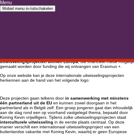
Ga naar inhoud
Menu
Ga naar hoofdmenu
Mobiel menu in-/uitschakelen
Home
›
Koning Kevin goes internationaal
Koning Kevin goes internationaal
Sinds enkele jaren organiseert Koning Kevin ook
internationale
uitwisselingsprojecten binnen Europa
, die financieel mede mogelijk
gemaakt worden door funding die wij ontvangen van Erasmus +.
Op onze website kan je deze internationale uitwisselingsprojecten
herkennen aan de hand van het volgende logo:
Deze projecten gaan telkens door
in samenwerking met minstens
één partnerland uit de EU
en kunnen zowel doorgaan in het
partnerland als in België zelf. Een groep jongeren gaat dan inhoudelijk
aan de slag rond een op voorhand vastgelegd thema, bepaald door
Koning Kevin vrijwilligers. Tijdens zulke uitwisselingsprojecten staat
interculturele uitwisseling
in de eerste plaats centraal. Op deze
manier verschilt een internationaal uitwisselingsproject van een
buitenlandse vakantie met Koning Kevin, waarbij er geen Europese