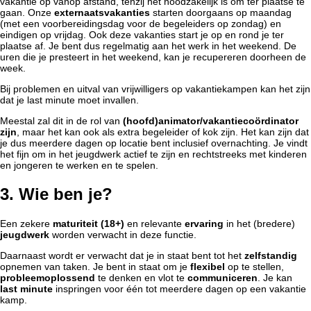
vakantie op vanop afstand, tenzij het noodzakelijk is om ter plaatse te
gaan. Onze
externaatsvakanties
starten doorgaans op maandag
(met een voorbereidingsdag voor de begeleiders op zondag) en
eindigen op vrijdag. Ook deze vakanties start je op en rond je ter
plaatse af. Je bent dus regelmatig aan het werk in het weekend. De
uren die je presteert in het weekend, kan je recupereren doorheen de
week.
Bij problemen en uitval van vrijwilligers op vakantiekampen kan het zijn
dat je last minute moet invallen.
Meestal zal dit in de rol van
(hoofd)animator/vakantiecoördinator
zijn
, maar het kan ook als extra begeleider of kok zijn. Het kan zijn dat
je dus meerdere dagen op locatie bent inclusief overnachting. Je vindt
het fijn om in het jeugdwerk actief te zijn en rechtstreeks met kinderen
en jongeren te werken en te spelen.
3. Wie ben je?
Een zekere
maturiteit (18+)
en relevante
ervaring
in het (bredere)
jeugdwerk
worden verwacht in deze functie.
Daarnaast wordt er verwacht dat je in staat bent tot het
zelfstandig
opnemen van taken. Je bent in staat om je
flexibel
op te stellen,
probleemoplossend
te denken en vlot te
communiceren
. Je kan
last minute
inspringen voor één tot meerdere dagen op een vakantie
kamp.