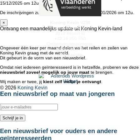
15/12/2025 om 12u.
De inschrijvingen zullen opengaan op zaterdag 10/01/2026 om 12u.
Koning Kevin VZW
×
Kapellekensweg 2
Ontvang een maandelijks update uit Koning Kevin-land
3010 Kessel-lo
+32 16 350 550
Ondernemingsnummer:
Ongeveer één keer per maand delen we het reilen en zeilen van
0418.712.277
Koning Kevin graag met de wereld.
RPR Leuven
Dit gebeurt in de vorm van een nieuwsbrief.
Omdat niet iedereen geïnteresseerd is in hetzelfde, proberen we deze
nieuwsbrief zoveel mogelijk op jouw maat
te brengen.
Wij maken er twee, jij
kiest zelf welke je ontvangt
.
© 2026
Koning Kevin
Een nieuwsbrief op maat van jongeren
↑
Een nieuwsbrief voor ouders en andere
geïnteresseerden