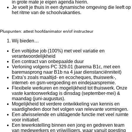
in grote mate je eigen agenda hierin.
Je voelt je thuis in een dynamische omgeving die leeft op
het ritme van de schoolvakanties.
Pluspunten: attest hoofdanimator en/of instructeur
Wij bieden…
Een voltijdse job (100%) met veel variatie en
verantwoordelijkheid
Een contract van onbepaalde duur
Verloning volgens PC 329.01 (barema B1c, met een
baremasprong naar B1b na 4 jaar dienstanciënniteit)
Extra’s zoals maaltijd- en ecocheques, thuiswerk-,
internet- en gsm-vergoeding en eindejaarspremie.
Flexibele werkuren en mogelijkheid tot thuiswerk. Onze
vaste kantoorwerkdag is dinsdag (september-mei) &
maandag (juni-augustus).
Mogelijkheid tot verdere ontwikkeling van kennis en
vaardigheden door het volgen van relevante vormingen.
Een afwisselende en uitdagende functie met veel ruimte
voor initiatief.
Een tewerkstelling binnen een jong en gedreven team
van medewerkers en vrijwilligers, waar vanuit goesting