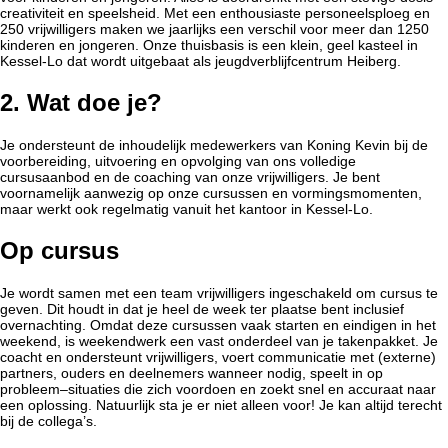
creativiteit en speelsheid. Met een enthousiaste personeelsploeg en
250 vrijwilligers maken we jaarlijks een verschil voor meer dan 1250
kinderen en jongeren. Onze thuisbasis is een klein, geel kasteel in
Kessel-Lo dat wordt uitgebaat als jeugdverblijfcentrum Heiberg.
2. Wat doe je?
Je ondersteunt de inhoudelijk medewerkers van Koning Kevin bij de
voorbereiding, uitvoering en opvolging van ons volledige
cursusaanbod en de coaching van onze vrijwilligers. Je bent
voornamelijk aanwezig op onze cursussen en vormingsmomenten,
maar werkt ook regelmatig vanuit het kantoor in Kessel-Lo.
Op cursus
Je wordt samen met een team vrijwilligers ingeschakeld om cursus te
geven. Dit houdt in dat je heel de week ter plaatse bent inclusief
overnachting. Omdat deze cursussen vaak starten en eindigen in het
weekend, is weekendwerk een vast onderdeel van je takenpakket. Je
coacht en ondersteunt vrijwilligers, voert communicatie met (externe)
partners, ouders en deelnemers wanneer nodig, speelt in op
probleem–situaties die zich voordoen en zoekt snel en accuraat naar
een oplossing. Natuurlijk sta je er niet alleen voor! Je kan altijd terecht
bij de collega’s.