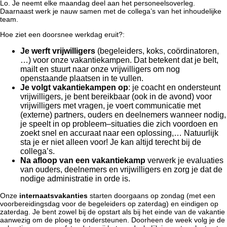
Lo. Je neemt elke maandag deel aan het personeelsoverleg.
Daarnaast werk je nauw samen met de collega’s van het inhoudelijke
team.
Hoe ziet een doorsnee werkdag eruit?:
Je
werft vrijwilligers
(begeleiders, koks, coördinatoren,
…) voor onze vakantiekampen. Dat betekent dat je belt,
mailt en stuurt naar onze vrijwilligers om nog
openstaande plaatsen in te vullen.
Je volgt vakantiekampen op
: je coacht en ondersteunt
vrijwilligers, je bent bereikbaar (ook in de avond) voor
vrijwilligers met vragen, je voert communicatie met
(externe) partners, ouders en deelnemers wanneer nodig,
je speelt in op probleem–situaties die zich voordoen en
zoekt snel en accuraat naar een oplossing,… Natuurlijk
sta je er niet alleen voor! Je kan altijd terecht bij de
collega’s.
Na afloop van een vakantiekamp
verwerk je evaluaties
van ouders, deelnemers en vrijwilligers en zorg je dat de
nodige administratie in orde is.
Onze
internaatsvakanties
starten doorgaans op zondag (met een
voorbereidingsdag voor de begeleiders op zaterdag) en eindigen op
zaterdag. Je bent zowel bij de opstart als bij het einde van de vakantie
aanwezig om de ploeg te ondersteunen. Doorheen de week volg je de