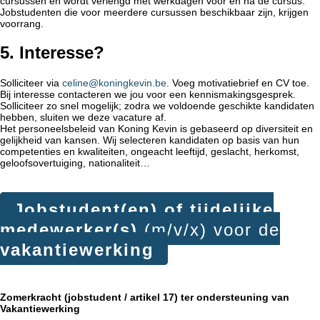
cursussen en wordt verlengd met werkdagen voor en na de cursus.
Jobstudenten die voor meerdere cursussen beschikbaar zijn, krijgen
voorrang.
5. Interesse?
Solliciteer via
celine@koningkevin.be
. Voeg motivatiebrief en CV toe.
Bij interesse contacteren we jou voor een kennismakingsgesprek.
Solliciteer zo snel mogelijk; zodra we voldoende geschikte kandidaten
hebben, sluiten we deze vacature af.
Het personeelsbeleid van Koning Kevin is gebaseerd op diversiteit en
gelijkheid van kansen. Wij selecteren kandidaten op basis van hun
competenties en kwaliteiten, ongeacht leeftijd, geslacht, herkomst,
geloofsovertuiging, nationaliteit…
Jobstudent(en) of tijdelijke
medewerker(s)
(m/v/x) voor de
vakantiewerking
Zomerkracht (jobstudent / artikel 17) ter ondersteuning van
Vakantiewerking