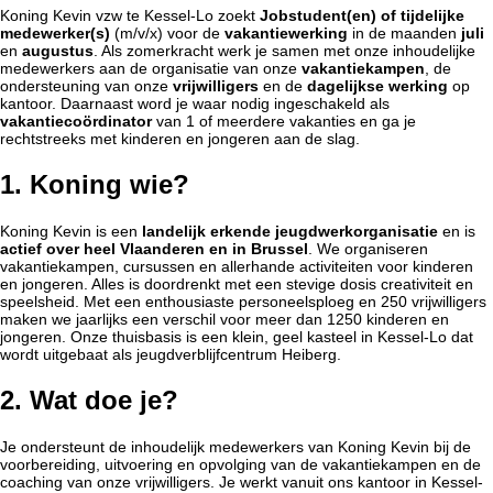
Koning Kevin vzw te Kessel-Lo zoekt
Jobstudent(en) of tijdelijke
medewerker(s)
(m/v/x) voor de
vakantiewerking
in de maanden
juli
en
augustus
. Als zomerkracht werk je samen met onze inhoudelijke
medewerkers aan de organisatie van onze
vakantiekampen
, de
ondersteuning van onze
vrijwilligers
en de
dagelijkse werking
op
kantoor. Daarnaast word je waar nodig ingeschakeld als
vakantiecoördinator
van 1 of meerdere vakanties en ga je
rechtstreeks met kinderen en jongeren aan de slag.
1. Koning wie?
Koning Kevin is een
landelijk erkende jeugdwerkorganisatie
en is
actief over heel Vlaanderen en in Brussel
. We organiseren
vakantiekampen, cursussen en allerhande activiteiten voor kinderen
en jongeren. Alles is doordrenkt met een stevige dosis creativiteit en
speelsheid. Met een enthousiaste personeelsploeg en 250 vrijwilligers
maken we jaarlijks een verschil voor meer dan 1250 kinderen en
jongeren. Onze thuisbasis is een klein, geel kasteel in Kessel-Lo dat
wordt uitgebaat als jeugdverblijfcentrum Heiberg.
2. Wat doe je?
Je ondersteunt de inhoudelijk medewerkers van Koning Kevin bij de
voorbereiding, uitvoering en opvolging van de vakantiekampen en de
coaching van onze vrijwilligers. Je werkt vanuit ons kantoor in Kessel-