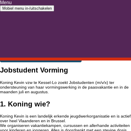
Ga naar inhoud
Menu
Ga naar hoofdmenu
Mobiel menu in-/uitschakelen
Home
›
Vacature
Vacature
Jobstudent Vorming
Jobstudent Vorming
Koning Kevin vzw te Kessel-Lo zoekt Jobstudenten (m/v/x) ter
ondersteuning van haar vormingswerking in de paasvakantie en in de
maanden juli en augustus.
1. Koning wie?
Koning Kevin is een landelijk erkende jeugdwerkorganisatie en is actief
over heel Vlaanderen en in Brussel.
We organiseren vakantiekampen, cursussen en allerhande activiteiten
voor kinderen en jongeren. Alles is doordrenkt met een stevige dosis