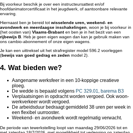
Bij voorkeur beschik je over een instructeursattest en/of
hoofdanimatorcertificaat in het jeugdwerk, of aantoonbare relevante
ervaring.
Hiernaast ben je bereid tot
wisselende uren, weekend- en
avondwerk en meerdaagse inschakelingen
, woon je bij voorkeur in
(het oosten van)
Vlaams-Brabant
en ben je in het bezit van een
rijbewijs B
. Heb je geen eigen wagen dan kan je gebruik maken van
ons cambio-abonnement of onze eigen wagens.
Je kan een uittreksel uit het strafregister model 596.2 voorleggen
(
bewijs van goed gedrag en zeden
model 2).
4. Wat bieden we?
Aangename werksfeer in een 10-koppige creatieve
ploeg.
De wedde is bepaald volgens
PC 329.01, barema B3
Verplaatsingen in opdracht worden vergoed. Ook woon-
werkverkeer wordt vergoed.
De arbeidsduur bedraagt gemiddeld 38 uren per week in
een flexibel uurrooster.
Weekend- en avondwerk wordt regelmatig verwacht.
De periode van tewerkstelling loopt van maandag 29/06/2026 tot en
met zaterdag 18/7/2026, met mogelijkheid tot verlenging op zaterdag