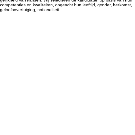
gelijkheid van kansen. Wij selecteren de kandidaten op basis van hun
competenties en kwaliteiten, ongeacht hun leeftijd, gender, herkomst,
geloofsovertuiging, nationaliteit …