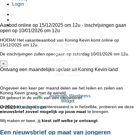
Login
Aanbod online op 15/12/2025 om 12u - inschrijvingen gaan
open op 10/01/2026 om 12u
HOERA! Het vakantieaanbod van Koning Kevin komt online op
Koning Kevin VZW
15/12/2025 om 12u.
Kapellekensweg 2
De inschrijvingen zullen opengaan op zaterdag 10/01/2026 om 12u.
3010 Kessel-lo
+32 16 350 550
×
Ondernemingsnummer:
Ontvang een maandelijks update uit Koning Kevin-land
0418.712.277
RPR Leuven
Ongeveer één keer per maand delen we het reilen en zeilen van
Koning Kevin graag met de wereld.
Dit gebeurt in de vorm van een nieuwsbrief.
Omdat niet iedereen geïnteresseerd is in hetzelfde, proberen we deze
© 2026
Koning Kevin
nieuwsbrief zoveel mogelijk op jouw maat
te brengen.
↑
Wij maken er twee, jij
kiest zelf welke je ontvangt
.
Een nieuwsbrief op maat van jongeren