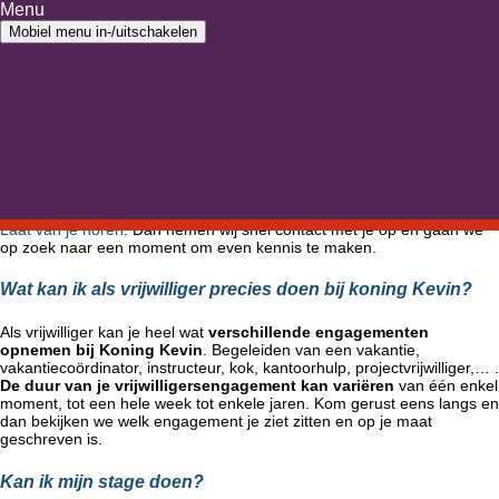
Ga naar inhoud
Menu
Ga naar hoofdmenu
Mobiel menu in-/uitschakelen
Home
›
Nieuwe vrijwilliger
Nieuwe vrijwilliger
Hoebahee! Dat kan!
Laat van je horen
. Dan nemen wij snel contact met je op en gaan we
op zoek naar een moment om even kennis te maken.
Wat kan ik als vrijwilliger precies doen bij koning Kevin?
Als vrijwilliger kan je heel wat
verschillende engagementen
opnemen bij Koning Kevin
. Begeleiden van een vakantie,
vakantiecoördinator, instructeur, kok, kantoorhulp, projectvrijwilliger,… .
De duur van je vrijwilligersengagement kan variëren
van één enkel
moment, tot een hele week tot enkele jaren. Kom gerust eens langs en
dan bekijken we welk engagement je ziet zitten en op je maat
geschreven is.
Kan ik mijn stage doen?