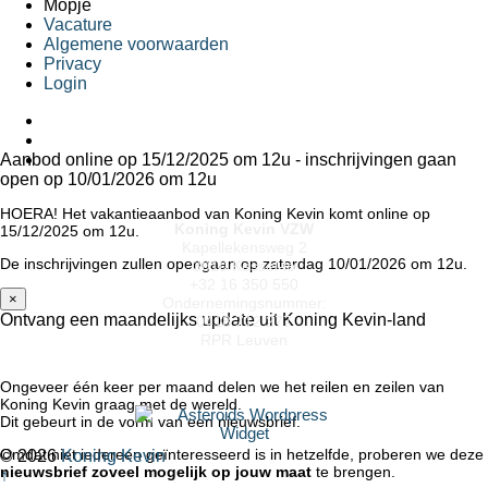
Mopje
Vacature
Algemene voorwaarden
Privacy
Login
Aanbod online op 15/12/2025 om 12u - inschrijvingen gaan
open op 10/01/2026 om 12u
HOERA! Het vakantieaanbod van Koning Kevin komt online op
Koning Kevin VZW
15/12/2025 om 12u.
Kapellekensweg 2
De inschrijvingen zullen opengaan op zaterdag 10/01/2026 om 12u.
3010 Kessel-lo
+32 16 350 550
×
Ondernemingsnummer:
Ontvang een maandelijks update uit Koning Kevin-land
0418.712.277
RPR Leuven
Ongeveer één keer per maand delen we het reilen en zeilen van
Koning Kevin graag met de wereld.
Dit gebeurt in de vorm van een nieuwsbrief.
Omdat niet iedereen geïnteresseerd is in hetzelfde, proberen we deze
© 2026
Koning Kevin
nieuwsbrief zoveel mogelijk op jouw maat
te brengen.
↑