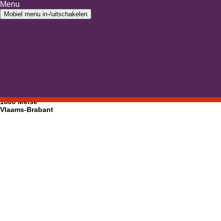
Ga naar inhoud
Menu
Ga naar hoofdmenu
Mobiel menu in-/uitschakelen
Home
›
Plantentuin Meise
Plantentuin Meise
Nieuwelaan 38
1860 Meise
Vlaams-Brabant