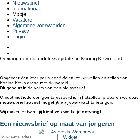
Nieuwsbrief
Internationaal
Mopje
Vacature
Algemene voorwaarden
Privacy
Login
Ontvang een maandelijks update uit Koning Kevin-land
Ongeveer één keer per maand delen we het reilen en zeilen van
Koning Kevin VZW
Koning Kevin graag met de wereld.
Kapellekensweg 2
Dit gebeurt in de vorm van een nieuwsbrief.
3010 Kessel-lo
+32 16 350 550
Omdat niet iedereen geïnteresseerd is in hetzelfde, proberen we deze
Ondernemingsnummer:
nieuwsbrief zoveel mogelijk op jouw maat
te brengen.
0418.712.277
RPR Leuven
Wij maken er twee, jij
kiest zelf welke je ontvangt
.
Een nieuwsbrief op maat van jongeren