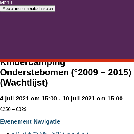
Ga naar inhoud
Menu
Ga naar hoofdmenu
Mobiel menu in-/uitschakelen
Home
›
Pagina
›
Dit evenement is voorbij.
Kindercamping
Onderstebomen (°2009 – 2015)
(Wachtlijst)
4 juli 2021 om 15:00
-
10 juli 2021 om 15:00
€250 – €329
Evenement Navigatie
«
Valstrik (°2009 – 2015) (wachtlijst)