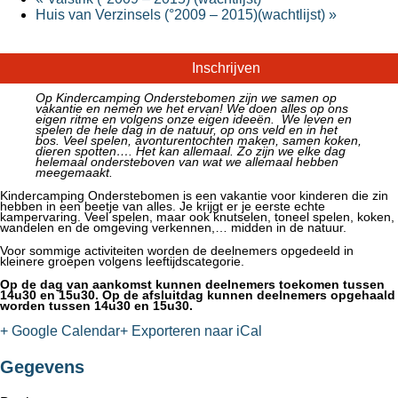
Huis van Verzinsels (°2009 – 2015)(wachtlijst)
»
Inschrijven
Op Kindercamping Onderstebomen zijn we samen op
vakantie en nemen we het ervan! We doen alles op ons
eigen ritme en volgens onze eigen ideeën. We leven en
spelen de hele dag in de natuur, op ons veld en in het
bos. Veel spelen, avonturentochten maken, samen koken,
dieren spotten…. Het kan allemaal. Zo zijn we elke dag
helemaal ondersteboven van wat we allemaal hebben
meegemaakt.
Kindercamping Onderstebomen is een vakantie voor kinderen die zin
hebben in een beetje van alles. Je krijgt er je eerste echte
kampervaring. Veel spelen, maar ook knutselen, toneel spelen, koken,
wandelen en de omgeving verkennen,… midden in de natuur.
Voor sommige activiteiten worden de deelnemers opgedeeld in
kleinere groepen volgens leeftijdscategorie.
Op de dag van aankomst kunnen deelnemers toekomen tussen
14u30 en 15u30. Op de afsluitdag kunnen deelnemers opgehaald
worden tussen 14u30 en 15u30.
+ Google Calendar
+ Exporteren naar iCal
Gegevens