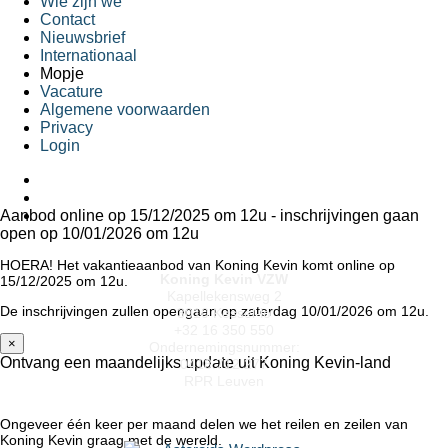
Wie zijn we
Contact
Nieuwsbrief
Internationaal
Mopje
Vacature
Algemene voorwaarden
Privacy
Login
Aanbod online op 15/12/2025 om 12u - inschrijvingen gaan
open op 10/01/2026 om 12u
HOERA! Het vakantieaanbod van Koning Kevin komt online op
Koning Kevin VZW
15/12/2025 om 12u.
Kapellekensweg 2
De inschrijvingen zullen opengaan op zaterdag 10/01/2026 om 12u.
3010 Kessel-lo
+32 16 350 550
×
Ondernemingsnummer:
Ontvang een maandelijks update uit Koning Kevin-land
0418.712.277
RPR Leuven
Ongeveer één keer per maand delen we het reilen en zeilen van
Koning Kevin graag met de wereld.