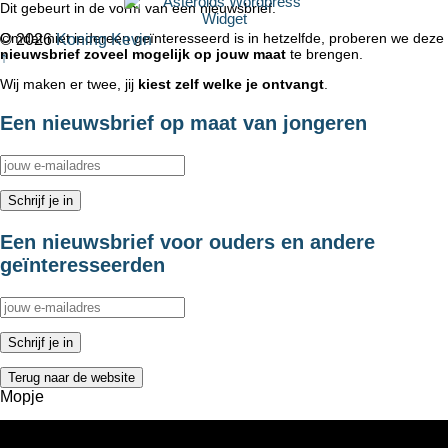
Dit gebeurt in de vorm van een nieuwsbrief.
Omdat niet iedereen geïnteresseerd is in hetzelfde, proberen we deze
© 2026
Koning Kevin
nieuwsbrief zoveel mogelijk op jouw maat
te brengen.
↑
Wij maken er twee, jij
kiest zelf welke je ontvangt
.
Een nieuwsbrief op maat van jongeren
Een nieuwsbrief voor ouders en andere
geïnteresseerden
Terug naar de website
Mopje