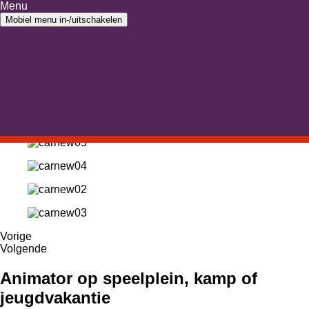
Ga naar inhoud
Menu
Ga naar hoofdmenu
Mobiel menu in-/uitschakelen
Home
›
Cursus
›
Basiscursus-iets-voor-jou
Volg de basiscursus en word animator
Vorige
Volgende
Animator op speelplein, kamp of
jeugdvakantie